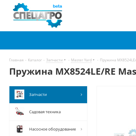
Главная
-
Каталог
-
Запчасти
-
Master Yard
-
Пружина MX8524LE/R
Пружина MX8524LE/RE Mast
Запчасти
Садовая техника
Насосное оборудование