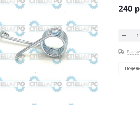
240
р
Рассчи
Подел