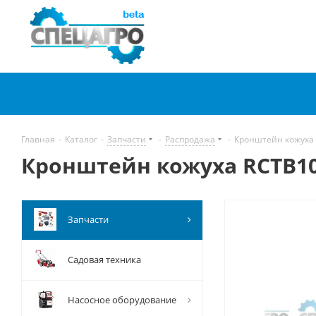
Главная
-
Каталог
-
Запчасти
-
Распродажа
-
Кронштейн кожуха
Кронштейн кожуха RCTB10
Запчасти
Садовая техника
Насосное оборудование