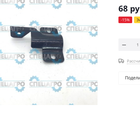
68
ру
-
15
%
Э
Рассчи
Подел