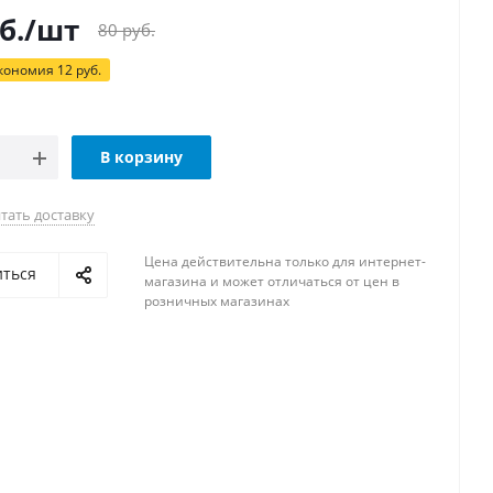
б.
/шт
80
руб.
кономия
12
руб.
В корзину
тать доставку
Цена действительна только для интернет-
иться
магазина и может отличаться от цен в
розничных магазинах