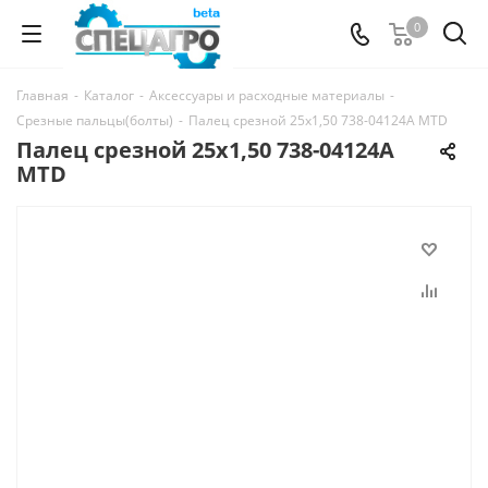
0
Главная
-
Каталог
-
Аксессуары и расходные материалы
-
Срезные пальцы(болты)
-
Палец срезной 25х1,50 738-04124A MTD
Палец срезной 25х1,50 738-04124A
MTD