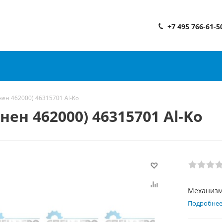
+7 495 766-61-5
ен 462000) 46315701 Al-Ko
ен 462000) 46315701 Al-Ko
Механизм 
Подробне