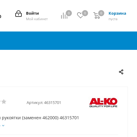
Войти
Корзина
0
0
0
0
0
Мой кабинет
пуста
Артикул:
46315701
рукоятки (заменен 462000) 46315701
е