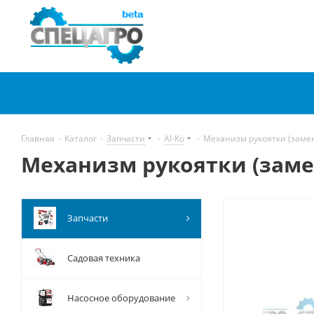
Главная
-
Каталог
-
Запчасти
-
Al-Ko
-
Механизм рукоятки (замен
Механизм рукоятки (замен
Запчасти
Садовая техника
Насосное оборудование