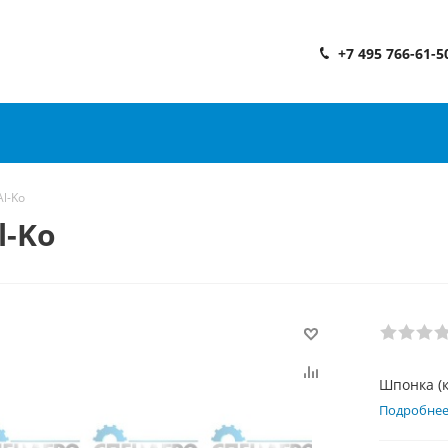
+7 495 766-61-5
l-Ko
l-Ko
Шпонка (к
Подробне