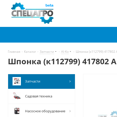
Главная
-
Каталог
-
Запчасти
-
Al-Ko
-
Шпонка (к112799) 417802 A
Шпонка (к112799) 417802 A
Запчасти
Садовая техника
Насосное оборудование