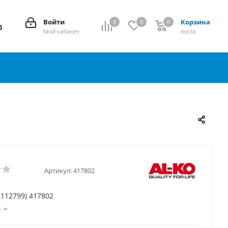
Войти
Корзина
0
0
0
0
0
Мой кабинет
пуста
Артикул:
417802
112799) 417802
е