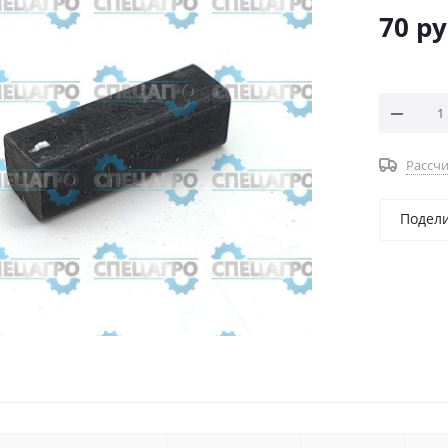
70
ру
Рассчи
Подел