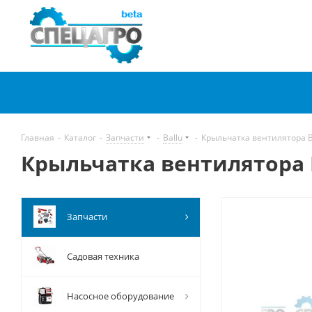
Главная
-
Каталог
-
Запчасти
-
Ballu
-
Крыльчатка вентилятора B
Крыльчатка вентилятора BP
Запчасти
Садовая техника
Насосное оборудование