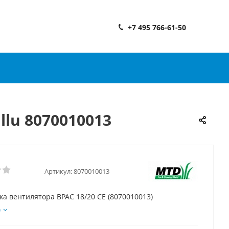
+7 495 766-61-50
llu 8070010013
Артикул:
8070010013
а вентилятора BPAC 18/20 CE (8070010013)
е