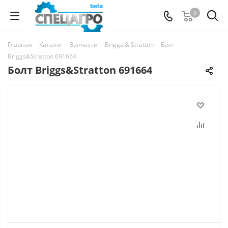
0
Главная
-
Каталог
-
Запчасти
-
Briggs & Stratton
-
Болт
Briggs&Stratton 691664
Болт Briggs&Stratton 691664