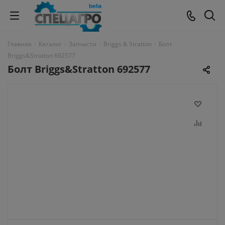
Главная
-
Каталог
-
Запчасти
-
Briggs & Stratton
-
Болт
Briggs&Stratton 692577
Болт Briggs&Stratton 692577