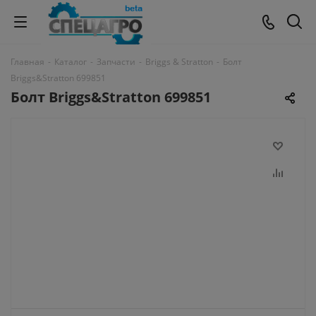
Главная
-
Каталог
-
Запчасти
-
Briggs & Stratton
-
Болт
Briggs&Stratton 699851
Болт Briggs&Stratton 699851