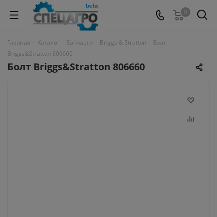
0
Главная
-
Каталог
-
Запчасти
-
Briggs & Stratton
-
Болт
Briggs&Stratton 806660
Болт Briggs&Stratton 806660