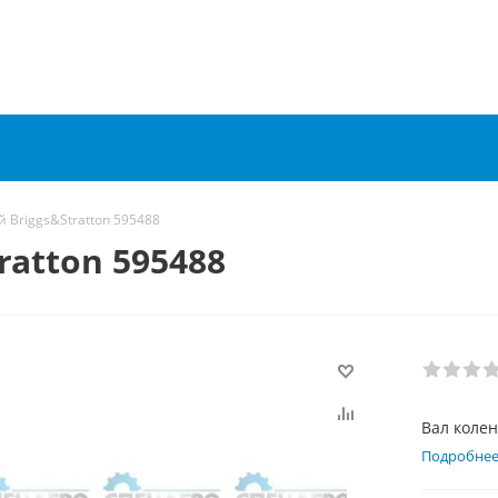
 Briggs&Stratton 595488
ratton 595488
Вал колен
Подробне