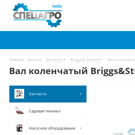
Главная
-
Каталог
-
Запчасти
-
Briggs & Stratton
-
Вал коленчатый
Вал коленчатый Briggs&St
Запчасти
Садовая техника
Насосное оборудование