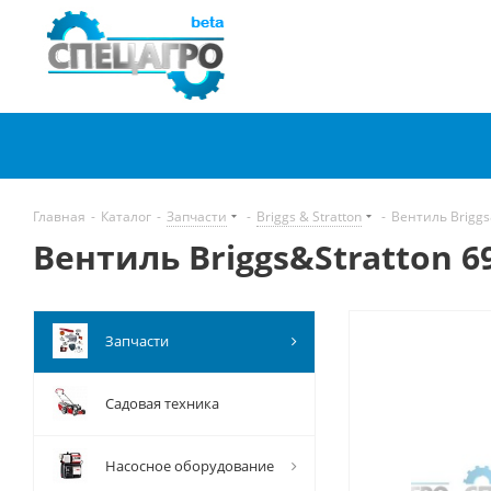
Главная
-
Каталог
-
Запчасти
-
Briggs & Stratton
-
Вентиль Briggs
Вентиль Briggs&Stratton 6
Запчасти
Садовая техника
Насосное оборудование