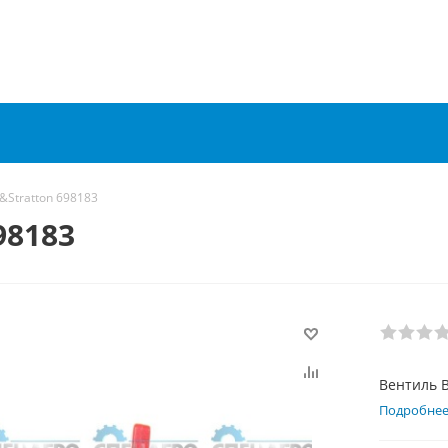
&Stratton 698183
98183
Вентиль B
Подробне