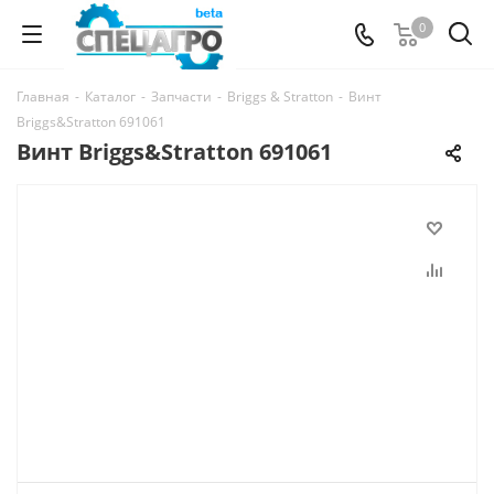
0
Главная
-
Каталог
-
Запчасти
-
Briggs & Stratton
-
Винт
Briggs&Stratton 691061
Винт Briggs&Stratton 691061