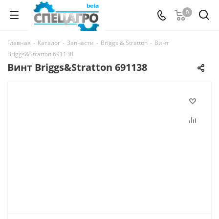
0
Главная
-
Каталог
-
Запчасти
-
Briggs & Stratton
-
Винт
Briggs&Stratton 691138
Винт Briggs&Stratton 691138