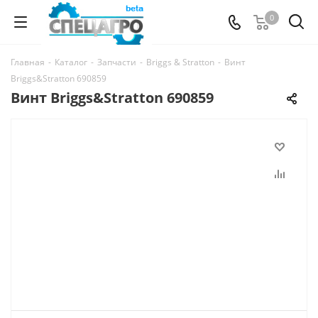
0
Главная
-
Каталог
-
Запчасти
-
Briggs & Stratton
-
Винт
Briggs&Stratton 690859
Винт Briggs&Stratton 690859