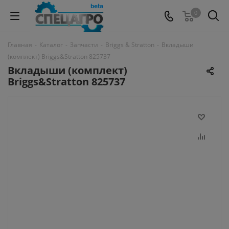
0
Главная
-
Каталог
-
Запчасти
-
Briggs & Stratton
-
Вкладыши
(комплект) Briggs&Stratton 825737
Вкладыши (комплект)
Briggs&Stratton 825737