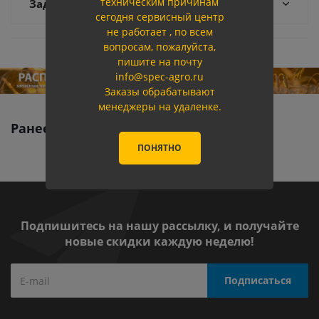
техническим причинам
Задать вопрос
сегодня сервисный центр
не работает , по всем
вопросам, пожалуйста,
пишите на почту
info@spec-agro.ru
Заказы обрабатывают
менеджеры на удаленке.
Ранее вы смотрели
ПОНЯТНО
Подпишитесь на нашу рассылку, и получайте
новые скидки каждую неделю!