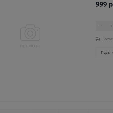
999
р
Рассчи
Подел