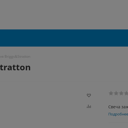
я Briggs&Stratton
tratton
Свеча заж
Подробне