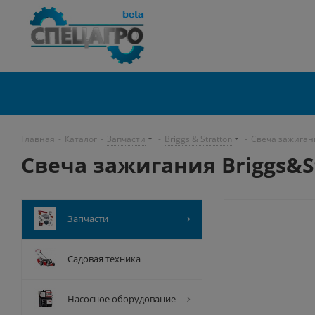
Главная
-
Каталог
-
Запчасти
-
Briggs & Stratton
-
Свеча зажигани
Свеча зажигания Briggs&S
Запчасти
Садовая техника
Насосное оборудование