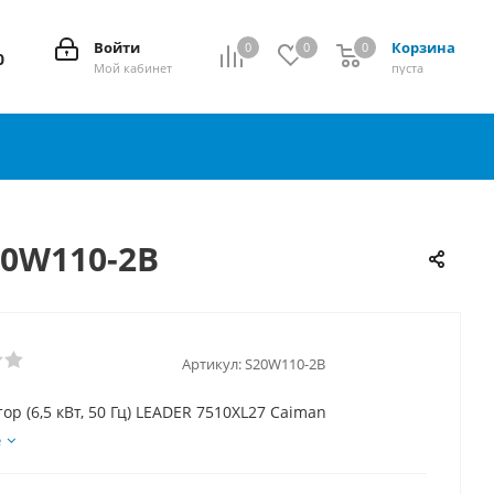
Войти
Корзина
0
0
0
0
0
Мой кабинет
пуста
20W110-2B
Артикул:
S20W110-2B
ор (6,5 кВт, 50 Гц) LEADER 7510XL27 Caiman
е