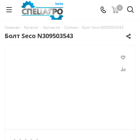
0
Главная
-
Каталог
-
Запчасти
-
Caiman
-
Болт Seco N309503543
Болт Seco N309503543