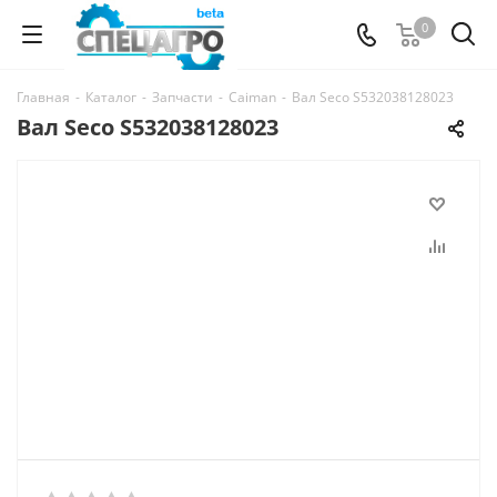
0
Главная
-
Каталог
-
Запчасти
-
Caiman
-
Вал Seco S532038128023
Вал Seco S532038128023