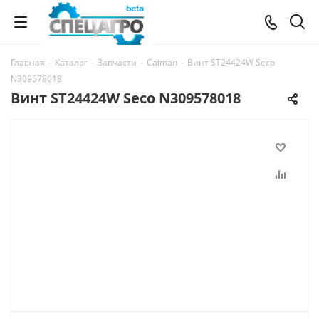
Главная
-
Каталог
-
Запчасти
-
Caiman
-
Винт ST24424W Seco
N309578018
Винт ST24424W Seco N309578018