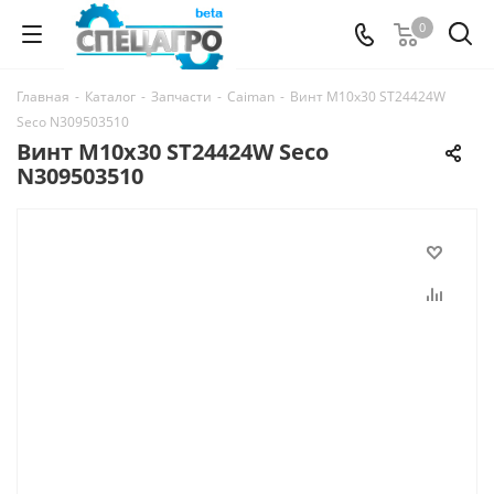
0
Главная
-
Каталог
-
Запчасти
-
Caiman
-
Винт М10х30 ST24424W
Seco N309503510
Винт М10х30 ST24424W Seco
N309503510