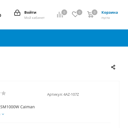
Войти
Корзина
0
0
0
0
0
Мой кабинет
пуста
Артикул:
4AZ-107Z
4 SM1000W Caiman
е