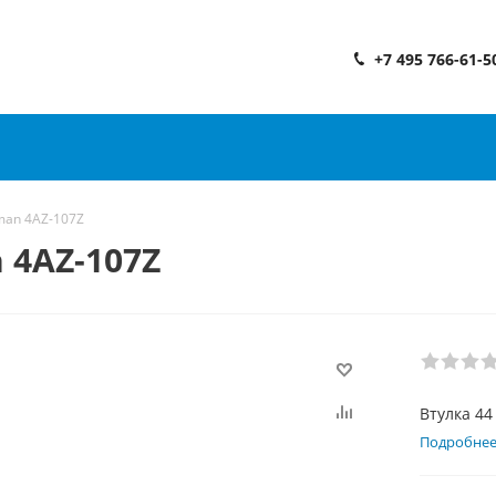
+7 495 766-61-5
man 4AZ-107Z
 4AZ-107Z
Втулка 4
Подробне