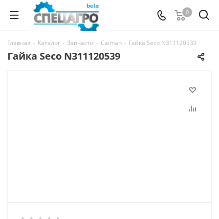
0
Главная
-
Каталог
-
Запчасти
-
Caiman
-
Гайка Seco N311120539
Гайка Seco N311120539