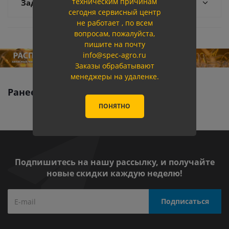
техническим причинам
Задать вопрос
сегодня сервисный центр
не работает , по всем
вопросам, пожалуйста,
пишите на почту
info@spec-agro.ru
Заказы обрабатывают
менеджеры на удаленке.
Ранее вы смотрели
ПОНЯТНО
Подпишитесь на нашу рассылку, и получайте
новые скидки каждую неделю!