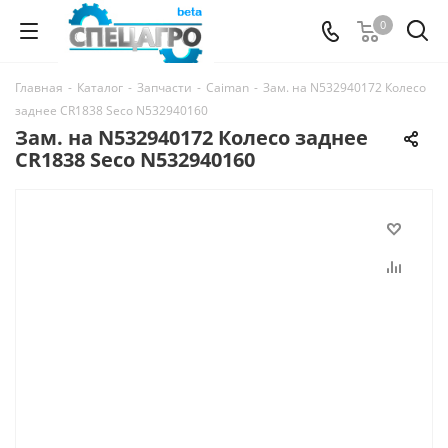
0
Главная
-
Каталог
-
Запчасти
-
Caiman
-
Зам. на N532940172 Колесо
заднее CR1838 Seco N532940160
Зам. на N532940172 Колесо заднее
CR1838 Seco N532940160