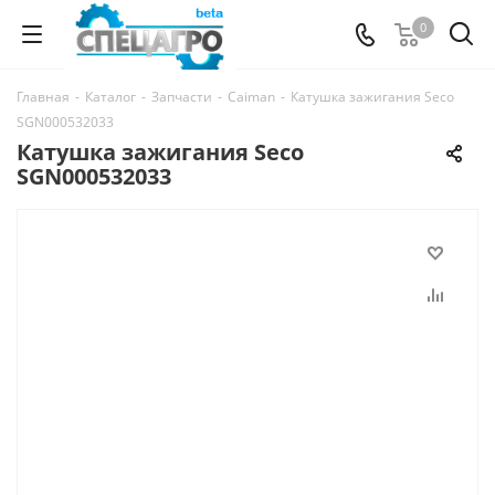
0
Главная
-
Каталог
-
Запчасти
-
Caiman
-
Катушка зажигания Seco
SGN000532033
Катушка зажигания Seco
SGN000532033