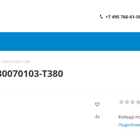
+7 495 766-61-5
 130070103-T380
0070103-T380
Кольцо п
Подробне