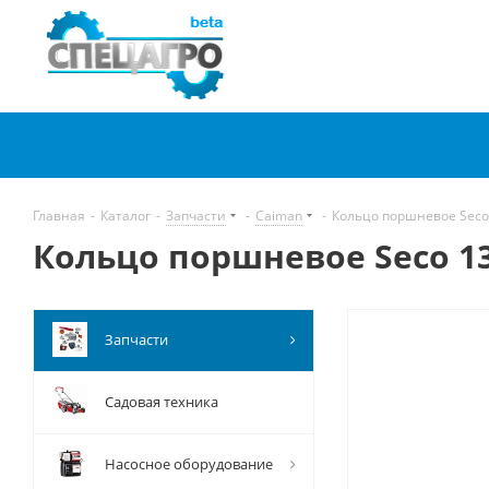
Главная
-
Каталог
-
Запчасти
-
Caiman
-
Кольцо поршневое Seco
Кольцо поршневое Seco 13
Запчасти
Садовая техника
Насосное оборудование