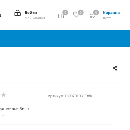
Войти
Корзина
0
0
0
0
0
Мой кабинет
пуста
Артикул:
130070103-T380
оршневое Seco
е