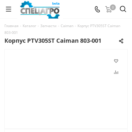
0
Главная
-
Каталог
-
Запчасти
-
Caiman
-
Корпус PTV305ST Caiman
803-001
Корпус PTV305ST Caiman 803-001