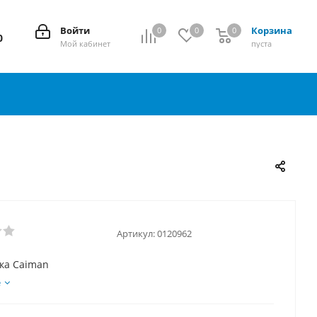
Войти
Корзина
0
0
0
0
0
Мой кабинет
пуста
Артикул:
0120962
ка Caiman
е