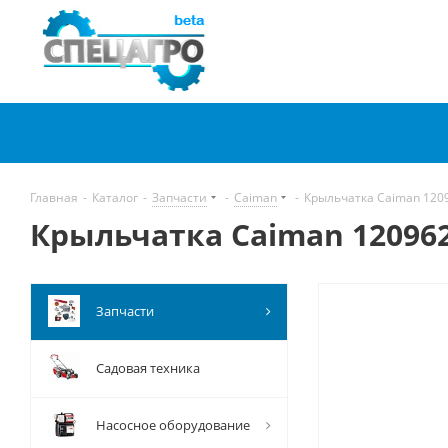
Главная
-
Каталог
-
Запчасти
-
Caiman
-
Крыльчатка Caiman 120
Крыльчатка Caiman 12096
Запчасти
Садовая техника
Насосное оборудование