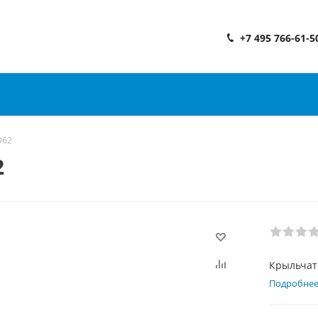
+7 495 766-61-5
962
2
Крыльчат
Подробне