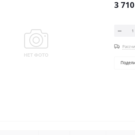
3 710
Рассчи
Подел