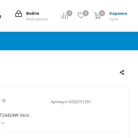
Войти
Корзина
0
0
0
0
0
Мой кабинет
пуста
Артикул:
N532151251
T24424W Seco
е