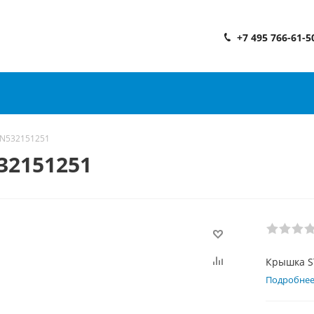
+7 495 766-61-5
 N532151251
32151251
Крышка S
Подробне