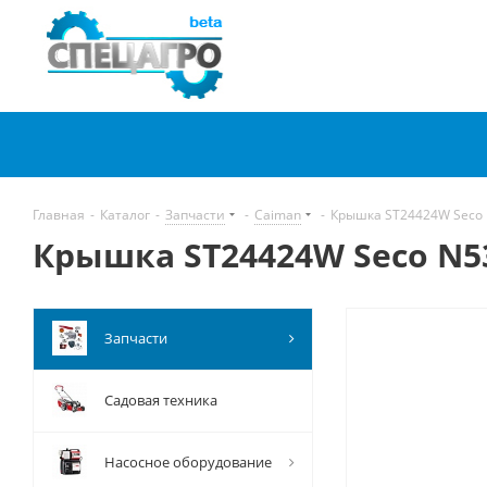
Главная
-
Каталог
-
Запчасти
-
Caiman
-
Крышка ST24424W Seco
Крышка ST24424W Seco N5
Запчасти
Садовая техника
Насосное оборудование