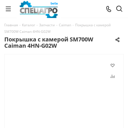
Главная
-
Каталог
-
Запчасти
-
Caiman
-
Покрышка с камерой
SM700W Caiman 4HN-G02W
Покрышка с камерой SM700W
Caiman 4HN-G02W