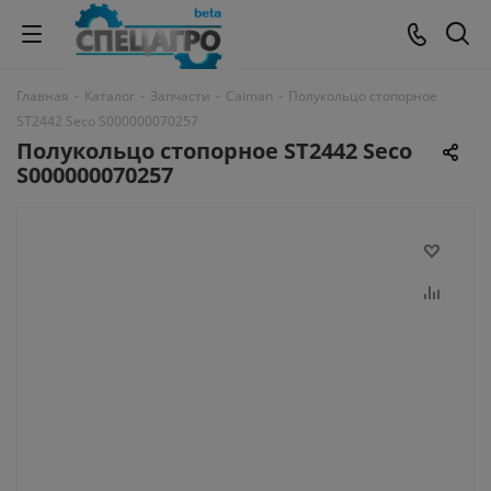
Главная
-
Каталог
-
Запчасти
-
Caiman
-
Полукольцо стопорное
ST2442 Seco S000000070257
Полукольцо стопорное ST2442 Seco
S000000070257