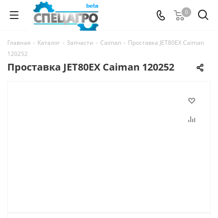
0
Главная
-
Каталог
-
Запчасти
-
Caiman
-
Проставка JET80EX Caiman
120252
Проставка JET80EX Caiman 120252