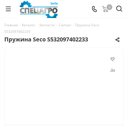
0
Главная
-
Каталог
-
Запчасти
-
Caiman
-
Пружина Seco
S532097402233
Пружина Seco S532097402233