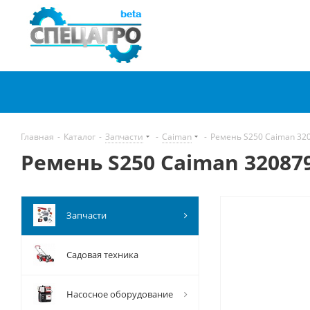
Главная
-
Каталог
-
Запчасти
-
Caiman
-
Ремень S250 Caiman 32
Ремень S250 Caiman 32087
Запчасти
Садовая техника
Насосное оборудование