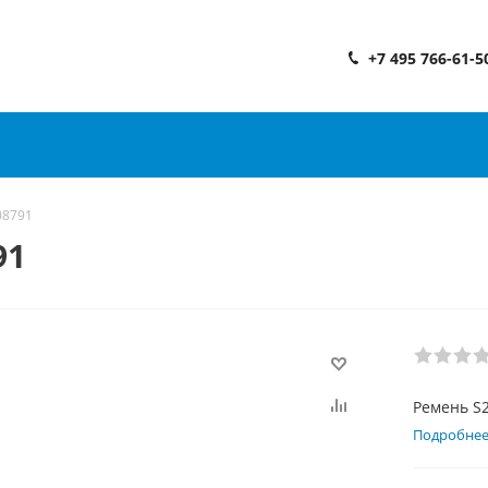
+7 495 766-61-5
08791
91
Ремень S
Подробне