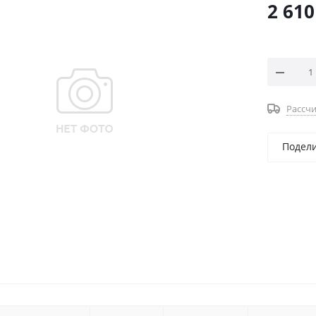
2 610
Рассчи
Подел