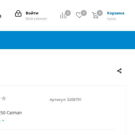
Войти
Корзина
0
0
0
0
0
Мой кабинет
пуста
Артикул:
3208791
250 Caiman
е