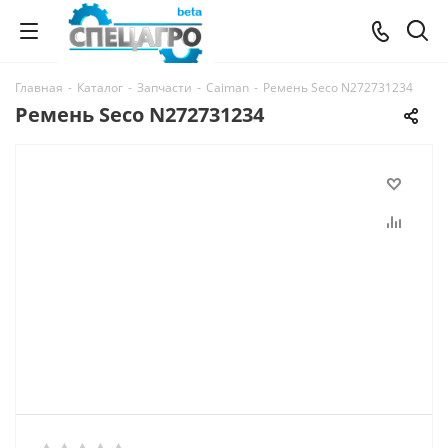
Главная
-
Каталог
-
Запчасти
-
Caiman
-
Ремень Seco N272731234
Ремень Seco N272731234