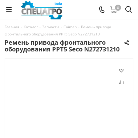
0
Главная
-
Каталог
-
Запчасти
-
Caiman
-
Ремень привода
фронтального оборудования PPT5 Seco N272731210
Ремень привода фронтального
оборудования PPT5 Seco N272731210