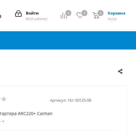
Войти
Корзина
0
0
0
0
0
Мой кабинет
пуста
Артикул:
161-50125-08
стартера ARC220+ Caiman
е