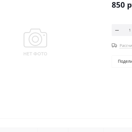
850
р
Рассчи
Подел