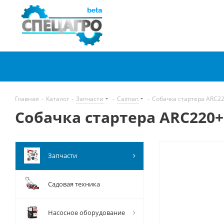
Главная
-
Каталог
-
Запчасти
-
Caiman
-
Собачка стартера ARC22
Собачка стартера ARC220+
Запчасти
Садовая техника
Насосное оборудование