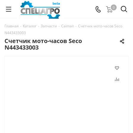
0
Главная
-
Каталог
-
Запчасти
-
Caiman
-
Счетчик мото-часов Seco
N443433003
Счетчик мото-часов Seco
N443433003