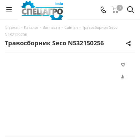
0
Главная
-
Каталог
-
Запчасти
-
Caiman
-
Травосборник Seco
N532150256
Травосборник Seco N532150256