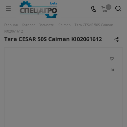
0
Главная
-
Каталог
-
Запчасти
-
Caiman
-
Тяга CESAR 50S Caiman
KI02061612
Тяга CESAR 50S Caiman KI02061612