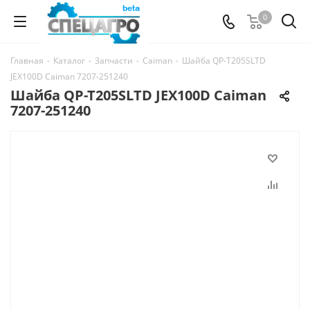
0
Главная
-
Каталог
-
Запчасти
-
Caiman
-
Шайба QP-T205SLTD
JEX100D Caiman 7207-251240
Шайба QP-T205SLTD JEX100D Caiman
7207-251240