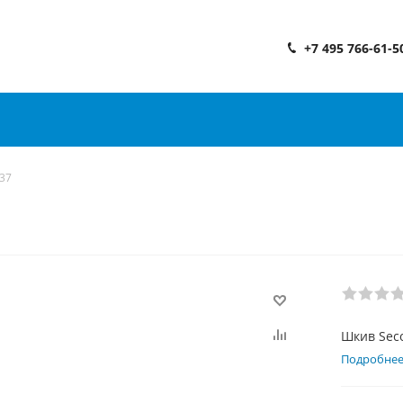
+7 495 766-61-5
37
Шкив Sec
Подробне