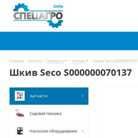
Главная
-
Каталог
-
Запчасти
-
Caiman
-
Шкив Seco S0000000701
Шкив Seco S000000070137
Запчасти
Садовая техника
Насосное оборудование