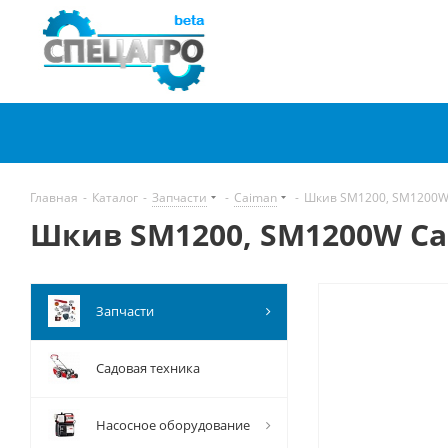
Главная
-
Каталог
-
Запчасти
-
Caiman
-
Шкив SM1200, SM1200W
Шкив SM1200, SM1200W Ca
Запчасти
Садовая техника
Насосное оборудование