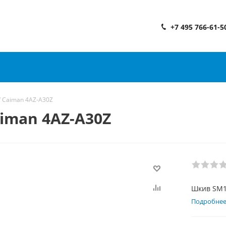
+7 495 766-61-5
 Caiman 4AZ-A30Z
iman 4AZ-A30Z
Шкив SM1
Подробне