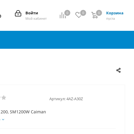
Войти
Корзина
0
0
0
0
0
Мой кабинет
пуста
Артикул:
4AZ-A30Z
200, SM1200W Caiman
е