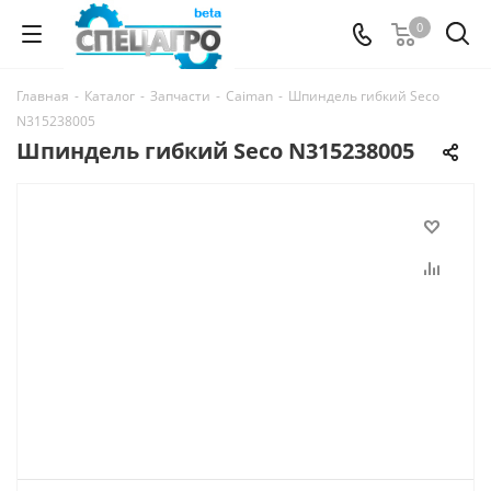
0
Главная
-
Каталог
-
Запчасти
-
Caiman
-
Шпиндель гибкий Seco
N315238005
Шпиндель гибкий Seco N315238005