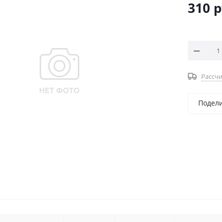
310
р
Рассчи
Подел