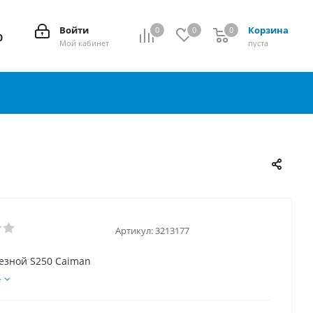
Войти
Корзина
0
0
0
0
0
Мой кабинет
пуста
Артикул:
3213177
езной S250 Caiman
е