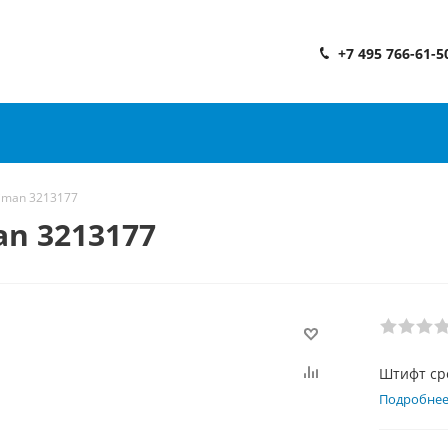
+7 495 766-61-5
iman 3213177
n 3213177
Штифт ср
Подробне