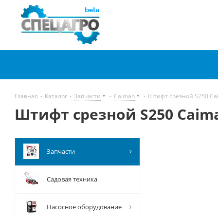
Главная
-
Каталог
-
Запчасти
-
Caiman
-
Штифт срезной S250 Ca
Штифт срезной S250 Caima
Запчасти
Садовая техника
Насосное оборудование