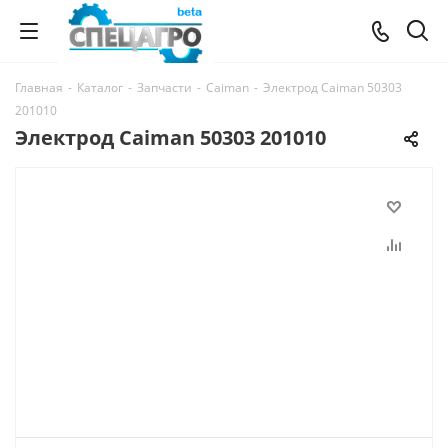
Главная
-
Каталог
-
Запчасти
-
Caiman
-
Электрод Caiman 50303
201010
Электрод Caiman 50303 201010