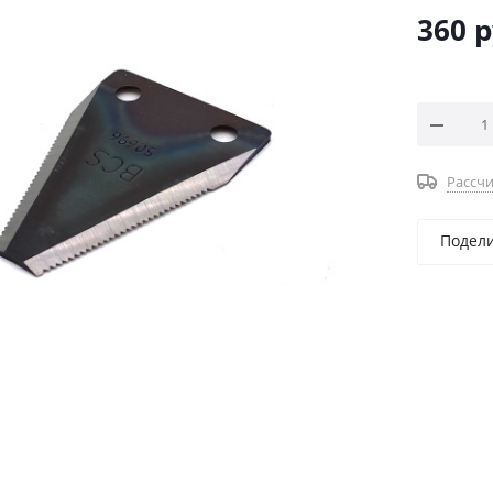
360
р
Рассчи
Подел