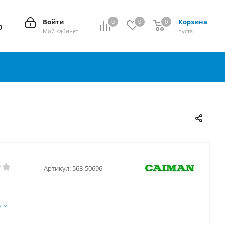
Войти
Корзина
0
0
0
0
0
Мой кабинет
пуста
Артикул:
563-50696
е