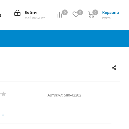
Войти
Корзина
0
0
0
0
0
Мой кабинет
пуста
Артикул:
580-42202
е