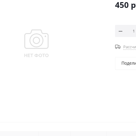
450
р
Рассчи
Подел